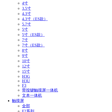
4寸
3.5寸
4.3寸
4.3寸（ES款）
5.7寸
5寸
5寸（ES款）
7寸
7寸（ES款）
8寸
9寸
10寸
12寸
15寸
H3G
H3U
F3
带按键触摸屏一体机
文本一体机
触摸屏
全部
F2系列