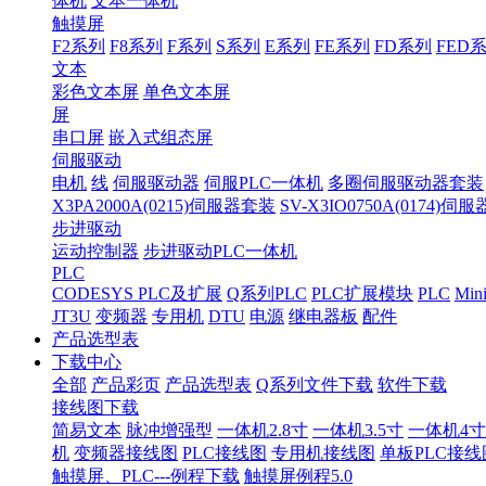
体机
文本一体机
触摸屏
F2系列
F8系列
F系列
S系列
E系列
FE系列
FD系列
FED
文本
彩色文本屏
单色文本屏
屏
串口屏
嵌入式组态屏
伺服驱动
电机
线
伺服驱动器
伺服PLC一体机
多圈伺服驱动器套装
X3PA2000A(0215)伺服器套装
SV-X3IO0750A(0174)伺
步进驱动
运动控制器
步进驱动PLC一体机
PLC
CODESYS PLC及扩展
Q系列PLC
PLC扩展模块
PLC
Min
JT3U
变频器
专用机
DTU
电源
继电器板
配件
产品选型表
下载中心
全部
产品彩页
产品选型表
Q系列文件下载
软件下载
接线图下载
简易文本
脉冲增强型
一体机2.8寸
一体机3.5寸
一体机4寸
机
变频器接线图
PLC接线图
专用机接线图
单板PLC接线
触摸屏、PLC---例程下载
触摸屏例程5.0