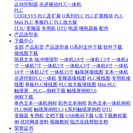
运动控制器
步进驱动PLC一体机
PLC
CODESYS PLC及扩展
Q系列PLC
PLC扩展模块
PLC
Mini PLC
单板PLC
PLC放大板
JT3U
变频器
专用机
DTU
电源
继电器板
配件
产品选型表
下载中心
全部
产品彩页
产品选型表
Q系列文件下载
软件下载
接线图下载
简易文本
脉冲增强型
一体机2.8寸
一体机3.5寸
一体机4
寸
一体机7寸
一体机5寸
一体机4.3寸
一体机8寸
一体机
10寸
一体机12寸
一体机15寸
触摸屏接线图
文本一体机
步进控制PLC一体机
变频器接线图
PLC接线图
专用机接
线图
单板PLC接线图
PLC放大板接线图
Mini PLC
触摸屏、PLC---例程下载
触摸屏例程5.0
例程下载
单色文本一体机例程
彩色文本例程
彩色文本一体机例程
PLC例程
触摸屏例程3.3
E系列触摸屏例程
DTU
变频器
专用机
文档下载
USB驱动下载
U盘下载教程案
例
优控网盘资料
视频教程
组态在线帮助文档
荣誉证书