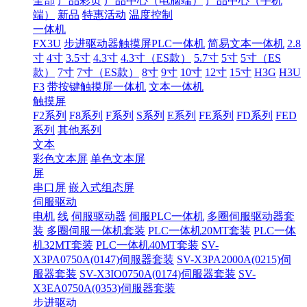
全部
产品彩页
产品中心（电脑端）
产品中心（手机
端）
新品
特惠活动
温度控制
一体机
FX3U
步进驱动器触摸屏PLC一体机
简易文本一体机
2.8
寸
4寸
3.5寸
4.3寸
4.3寸（ES款）
5.7寸
5寸
5寸（ES
款）
7寸
7寸（ES款）
8寸
9寸
10寸
12寸
15寸
H3G
H3U
F3
带按键触摸屏一体机
文本一体机
触摸屏
F2系列
F8系列
F系列
S系列
E系列
FE系列
FD系列
FED
系列
其他系列
文本
彩色文本屏
单色文本屏
屏
串口屏
嵌入式组态屏
伺服驱动
电机
线
伺服驱动器
伺服PLC一体机
多圈伺服驱动器套
装
多圈伺服一体机套装
PLC一体机20MT套装
PLC一体
机32MT套装
PLC一体机40MT套装
SV-
X3PA0750A(0147)伺服器套装
SV-X3PA2000A(0215)伺
服器套装
SV-X3IO0750A(0174)伺服器套装
SV-
X3EA0750A(0353)伺服器套装
步进驱动