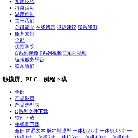
实用技巧
特惠活动
温度控制
关于我们
公司简介
在线留言
投诉建议
联系我们
服务支持
全部
优控学院
Q系列视频
F系列视频
H系列视频
编程服务平台
联系我们
触摸屏、PLC---例程下载
全部
产品彩页
产品选型表
Q系列文件下载
软件下载
接线图下载
全部
简易文本
脉冲增强型
一体机2.8寸
一体机3.5寸
一
体机4寸
一体机7寸
一体机5寸
一体机4.3寸
一体机8寸
一