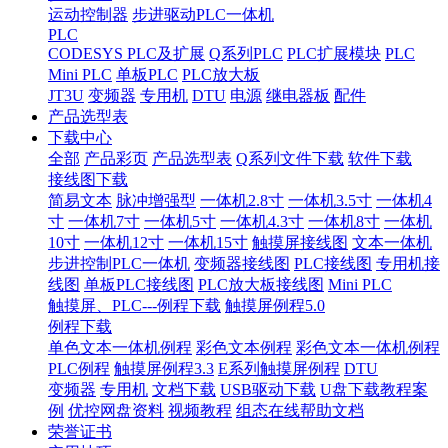
运动控制器
步进驱动PLC一体机
PLC
CODESYS PLC及扩展
Q系列PLC
PLC扩展模块
PLC
Mini PLC
单板PLC
PLC放大板
JT3U
变频器
专用机
DTU
电源
继电器板
配件
产品选型表
下载中心
全部
产品彩页
产品选型表
Q系列文件下载
软件下载
接线图下载
简易文本
脉冲增强型
一体机2.8寸
一体机3.5寸
一体机4
寸
一体机7寸
一体机5寸
一体机4.3寸
一体机8寸
一体机
10寸
一体机12寸
一体机15寸
触摸屏接线图
文本一体机
步进控制PLC一体机
变频器接线图
PLC接线图
专用机接
线图
单板PLC接线图
PLC放大板接线图
Mini PLC
触摸屏、PLC---例程下载
触摸屏例程5.0
例程下载
单色文本一体机例程
彩色文本例程
彩色文本一体机例程
PLC例程
触摸屏例程3.3
E系列触摸屏例程
DTU
变频器
专用机
文档下载
USB驱动下载
U盘下载教程案
例
优控网盘资料
视频教程
组态在线帮助文档
荣誉证书