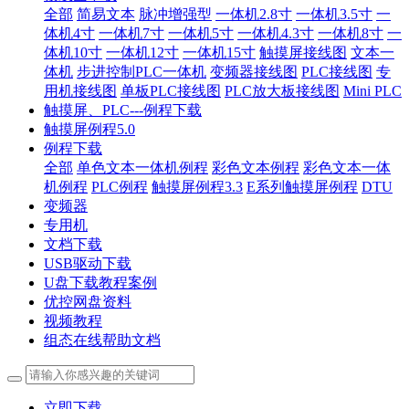
全部
简易文本
脉冲增强型
一体机2.8寸
一体机3.5寸
一
体机4寸
一体机7寸
一体机5寸
一体机4.3寸
一体机8寸
一
体机10寸
一体机12寸
一体机15寸
触摸屏接线图
文本一
体机
步进控制PLC一体机
变频器接线图
PLC接线图
专
用机接线图
单板PLC接线图
PLC放大板接线图
Mini PLC
触摸屏、PLC---例程下载
触摸屏例程5.0
例程下载
全部
单色文本一体机例程
彩色文本例程
彩色文本一体
机例程
PLC例程
触摸屏例程3.3
E系列触摸屏例程
DTU
变频器
专用机
文档下载
USB驱动下载
U盘下载教程案例
优控网盘资料
视频教程
组态在线帮助文档
立即下载