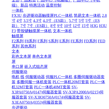
全部
产品彩页
产品中心（电脑端）
产品中心（手机
端）
新品
特惠活动
温度控制
一体机
FX3U
步进驱动器触摸屏PLC一体机
简易文本一体机
2.8
寸
4寸
3.5寸
4.3寸
4.3寸（ES款）
5.7寸
5寸
5寸（ES
款）
7寸
7寸（ES款）
8寸
9寸
10寸
12寸
15寸
H3G
H3U
F3
带按键触摸屏一体机
文本一体机
触摸屏
F2系列
F8系列
F系列
S系列
E系列
FE系列
FD系列
FED
系列
其他系列
文本
彩色文本屏
单色文本屏
屏
串口屏
嵌入式组态屏
伺服驱动
电机
线
伺服驱动器
伺服PLC一体机
多圈伺服驱动器套
装
多圈伺服一体机套装
PLC一体机20MT套装
PLC一体
机32MT套装
PLC一体机40MT套装
SV-
X3PA0750A(0147)伺服器套装
SV-X3PA2000A(0215)伺
服器套装
SV-X3IO0750A(0174)伺服器套装
SV-
X3EA0750A(0353)伺服器套装
步进驱动