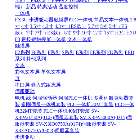
全部
产品彩页
产品中心（电脑端）
产品中心（手机
端）
新品
特惠活动
温度控制
一体机
FX3U
步进驱动器触摸屏PLC一体机
简易文本一体机
2.8
寸
4寸
3.5寸
4.3寸
4.3寸（ES款）
5.7寸
5寸
5寸（ES
款）
7寸
7寸（ES款）
8寸
9寸
10寸
12寸
15寸
H3G
H3U
F3
带按键触摸屏一体机
文本一体机
触摸屏
F2系列
F8系列
F系列
S系列
E系列
FE系列
FD系列
FED
系列
其他系列
文本
彩色文本屏
单色文本屏
屏
串口屏
嵌入式组态屏
伺服驱动
电机
线
伺服驱动器
伺服PLC一体机
多圈伺服驱动器套
装
多圈伺服一体机套装
PLC一体机20MT套装
PLC一体
机32MT套装
PLC一体机40MT套装
SV-
X3PA0750A(0147)伺服器套装
SV-X3PA2000A(0215)伺
服器套装
SV-X3IO0750A(0174)伺服器套装
SV-
X3EA0750A(0353)伺服器套装
步进驱动