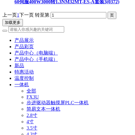
60伺服400W3000转1.3NM32MT-ES-A套装3(0372)
上一页
1
下一页
转至第
加载更多
产品展示
产品彩页
产品中心（电脑端）
产品中心（手机端）
新品
特惠活动
温度控制
一体机
全部
FX3U
步进驱动器触摸屏PLC一体机
简易文本一体机
2.8寸
4寸
3.5寸
4.3寸