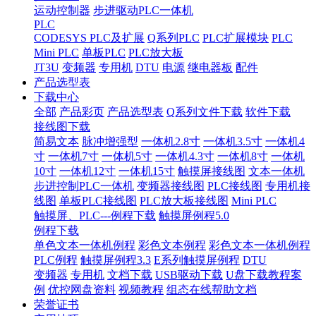
运动控制器
步进驱动PLC一体机
PLC
CODESYS PLC及扩展
Q系列PLC
PLC扩展模块
PLC
Mini PLC
单板PLC
PLC放大板
JT3U
变频器
专用机
DTU
电源
继电器板
配件
产品选型表
下载中心
全部
产品彩页
产品选型表
Q系列文件下载
软件下载
接线图下载
简易文本
脉冲增强型
一体机2.8寸
一体机3.5寸
一体机4
寸
一体机7寸
一体机5寸
一体机4.3寸
一体机8寸
一体机
10寸
一体机12寸
一体机15寸
触摸屏接线图
文本一体机
步进控制PLC一体机
变频器接线图
PLC接线图
专用机接
线图
单板PLC接线图
PLC放大板接线图
Mini PLC
触摸屏、PLC---例程下载
触摸屏例程5.0
例程下载
单色文本一体机例程
彩色文本例程
彩色文本一体机例程
PLC例程
触摸屏例程3.3
E系列触摸屏例程
DTU
变频器
专用机
文档下载
USB驱动下载
U盘下载教程案
例
优控网盘资料
视频教程
组态在线帮助文档
荣誉证书