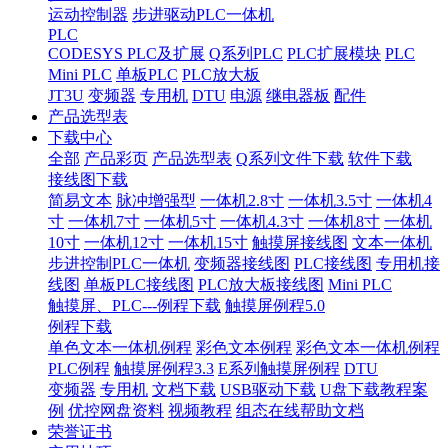
运动控制器
步进驱动PLC一体机
PLC
CODESYS PLC及扩展
Q系列PLC
PLC扩展模块
PLC
Mini PLC
单板PLC
PLC放大板
JT3U
变频器
专用机
DTU
电源
继电器板
配件
产品选型表
下载中心
全部
产品彩页
产品选型表
Q系列文件下载
软件下载
接线图下载
简易文本
脉冲增强型
一体机2.8寸
一体机3.5寸
一体机4
寸
一体机7寸
一体机5寸
一体机4.3寸
一体机8寸
一体机
10寸
一体机12寸
一体机15寸
触摸屏接线图
文本一体机
步进控制PLC一体机
变频器接线图
PLC接线图
专用机接
线图
单板PLC接线图
PLC放大板接线图
Mini PLC
触摸屏、PLC---例程下载
触摸屏例程5.0
例程下载
单色文本一体机例程
彩色文本例程
彩色文本一体机例程
PLC例程
触摸屏例程3.3
E系列触摸屏例程
DTU
变频器
专用机
文档下载
USB驱动下载
U盘下载教程案
例
优控网盘资料
视频教程
组态在线帮助文档
荣誉证书