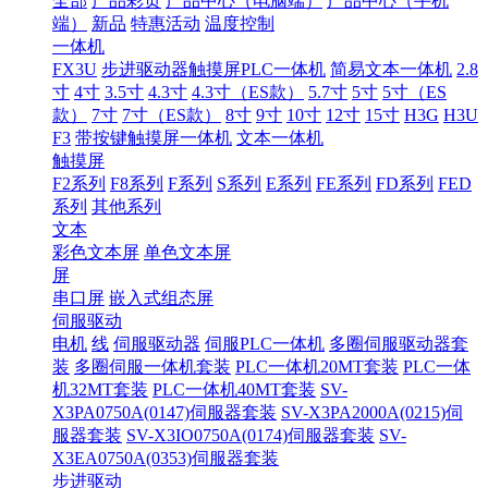
全部
产品彩页
产品中心（电脑端）
产品中心（手机
端）
新品
特惠活动
温度控制
一体机
FX3U
步进驱动器触摸屏PLC一体机
简易文本一体机
2.8
寸
4寸
3.5寸
4.3寸
4.3寸（ES款）
5.7寸
5寸
5寸（ES
款）
7寸
7寸（ES款）
8寸
9寸
10寸
12寸
15寸
H3G
H3U
F3
带按键触摸屏一体机
文本一体机
触摸屏
F2系列
F8系列
F系列
S系列
E系列
FE系列
FD系列
FED
系列
其他系列
文本
彩色文本屏
单色文本屏
屏
串口屏
嵌入式组态屏
伺服驱动
电机
线
伺服驱动器
伺服PLC一体机
多圈伺服驱动器套
装
多圈伺服一体机套装
PLC一体机20MT套装
PLC一体
机32MT套装
PLC一体机40MT套装
SV-
X3PA0750A(0147)伺服器套装
SV-X3PA2000A(0215)伺
服器套装
SV-X3IO0750A(0174)伺服器套装
SV-
X3EA0750A(0353)伺服器套装
步进驱动