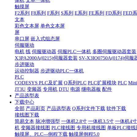
体机
文本一体机
触摸屏
F2系列
F8系列
F系列
S系列
E系列
FE系列
FD系列
FED
文本
彩色文本屏
单色文本屏
屏
串口屏
嵌入式组态屏
伺服驱动
电机
线
伺服驱动器
伺服PLC一体机
多圈伺服驱动器套装
X3PA2000A(0215)伺服器套装
SV-X3IO0750A(0174)伺
步进驱动
运动控制器
步进驱动PLC一体机
PLC
CODESYS PLC及扩展
Q系列PLC
PLC扩展模块
PLC
Min
JT3U
变频器
专用机
DTU
电源
继电器板
配件
产品选型表
下载中心
全部
产品彩页
产品选型表
Q系列文件下载
软件下载
接线图下载
简易文本
脉冲增强型
一体机2.8寸
一体机3.5寸
一体机4寸
机
变频器接线图
PLC接线图
专用机接线图
单板PLC接线
触摸屏、PLC---例程下载
触摸屏例程5.0