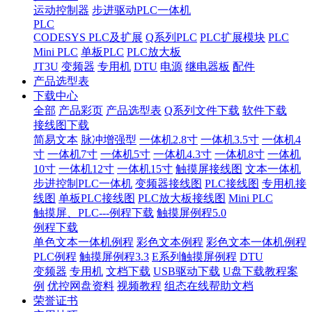
运动控制器
步进驱动PLC一体机
PLC
CODESYS PLC及扩展
Q系列PLC
PLC扩展模块
PLC
Mini PLC
单板PLC
PLC放大板
JT3U
变频器
专用机
DTU
电源
继电器板
配件
产品选型表
下载中心
全部
产品彩页
产品选型表
Q系列文件下载
软件下载
接线图下载
简易文本
脉冲增强型
一体机2.8寸
一体机3.5寸
一体机4
寸
一体机7寸
一体机5寸
一体机4.3寸
一体机8寸
一体机
10寸
一体机12寸
一体机15寸
触摸屏接线图
文本一体机
步进控制PLC一体机
变频器接线图
PLC接线图
专用机接
线图
单板PLC接线图
PLC放大板接线图
Mini PLC
触摸屏、PLC---例程下载
触摸屏例程5.0
例程下载
单色文本一体机例程
彩色文本例程
彩色文本一体机例程
PLC例程
触摸屏例程3.3
E系列触摸屏例程
DTU
变频器
专用机
文档下载
USB驱动下载
U盘下载教程案
例
优控网盘资料
视频教程
组态在线帮助文档
荣誉证书