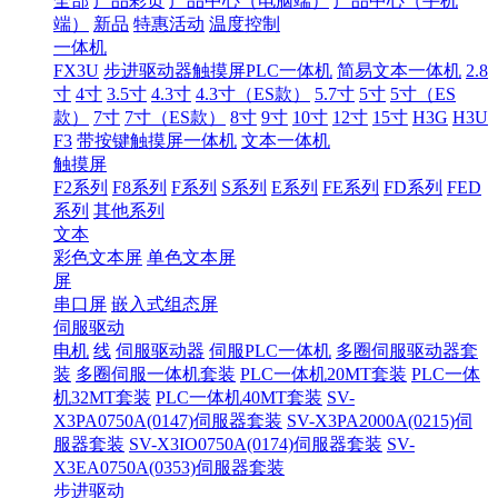
全部
产品彩页
产品中心（电脑端）
产品中心（手机
端）
新品
特惠活动
温度控制
一体机
FX3U
步进驱动器触摸屏PLC一体机
简易文本一体机
2.8
寸
4寸
3.5寸
4.3寸
4.3寸（ES款）
5.7寸
5寸
5寸（ES
款）
7寸
7寸（ES款）
8寸
9寸
10寸
12寸
15寸
H3G
H3U
F3
带按键触摸屏一体机
文本一体机
触摸屏
F2系列
F8系列
F系列
S系列
E系列
FE系列
FD系列
FED
系列
其他系列
文本
彩色文本屏
单色文本屏
屏
串口屏
嵌入式组态屏
伺服驱动
电机
线
伺服驱动器
伺服PLC一体机
多圈伺服驱动器套
装
多圈伺服一体机套装
PLC一体机20MT套装
PLC一体
机32MT套装
PLC一体机40MT套装
SV-
X3PA0750A(0147)伺服器套装
SV-X3PA2000A(0215)伺
服器套装
SV-X3IO0750A(0174)伺服器套装
SV-
X3EA0750A(0353)伺服器套装
步进驱动