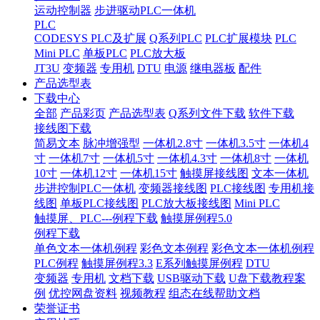
运动控制器
步进驱动PLC一体机
PLC
CODESYS PLC及扩展
Q系列PLC
PLC扩展模块
PLC
Mini PLC
单板PLC
PLC放大板
JT3U
变频器
专用机
DTU
电源
继电器板
配件
产品选型表
下载中心
全部
产品彩页
产品选型表
Q系列文件下载
软件下载
接线图下载
简易文本
脉冲增强型
一体机2.8寸
一体机3.5寸
一体机4
寸
一体机7寸
一体机5寸
一体机4.3寸
一体机8寸
一体机
10寸
一体机12寸
一体机15寸
触摸屏接线图
文本一体机
步进控制PLC一体机
变频器接线图
PLC接线图
专用机接
线图
单板PLC接线图
PLC放大板接线图
Mini PLC
触摸屏、PLC---例程下载
触摸屏例程5.0
例程下载
单色文本一体机例程
彩色文本例程
彩色文本一体机例程
PLC例程
触摸屏例程3.3
E系列触摸屏例程
DTU
变频器
专用机
文档下载
USB驱动下载
U盘下载教程案
例
优控网盘资料
视频教程
组态在线帮助文档
荣誉证书