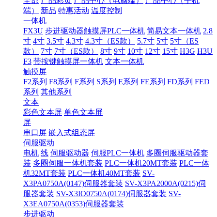
全部
产品彩页
产品中心（电脑端）
产品中心（手机
端）
新品
特惠活动
温度控制
一体机
FX3U
步进驱动器触摸屏PLC一体机
简易文本一体机
2.8
寸
4寸
3.5寸
4.3寸
4.3寸（ES款）
5.7寸
5寸
5寸（ES
款）
7寸
7寸（ES款）
8寸
9寸
10寸
12寸
15寸
H3G
H3U
F3
带按键触摸屏一体机
文本一体机
触摸屏
F2系列
F8系列
F系列
S系列
E系列
FE系列
FD系列
FED
系列
其他系列
文本
彩色文本屏
单色文本屏
屏
串口屏
嵌入式组态屏
伺服驱动
电机
线
伺服驱动器
伺服PLC一体机
多圈伺服驱动器套
装
多圈伺服一体机套装
PLC一体机20MT套装
PLC一体
机32MT套装
PLC一体机40MT套装
SV-
X3PA0750A(0147)伺服器套装
SV-X3PA2000A(0215)伺
服器套装
SV-X3IO0750A(0174)伺服器套装
SV-
X3EA0750A(0353)伺服器套装
步进驱动