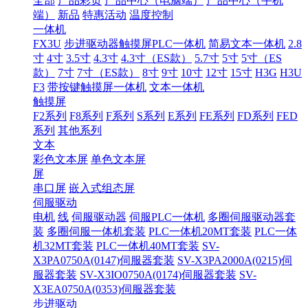
全部
产品彩页
产品中心（电脑端）
产品中心（手机
端）
新品
特惠活动
温度控制
一体机
FX3U
步进驱动器触摸屏PLC一体机
简易文本一体机
2.8
寸
4寸
3.5寸
4.3寸
4.3寸（ES款）
5.7寸
5寸
5寸（ES
款）
7寸
7寸（ES款）
8寸
9寸
10寸
12寸
15寸
H3G
H3U
F3
带按键触摸屏一体机
文本一体机
触摸屏
F2系列
F8系列
F系列
S系列
E系列
FE系列
FD系列
FED
系列
其他系列
文本
彩色文本屏
单色文本屏
屏
串口屏
嵌入式组态屏
伺服驱动
电机
线
伺服驱动器
伺服PLC一体机
多圈伺服驱动器套
装
多圈伺服一体机套装
PLC一体机20MT套装
PLC一体
机32MT套装
PLC一体机40MT套装
SV-
X3PA0750A(0147)伺服器套装
SV-X3PA2000A(0215)伺
服器套装
SV-X3IO0750A(0174)伺服器套装
SV-
X3EA0750A(0353)伺服器套装
步进驱动