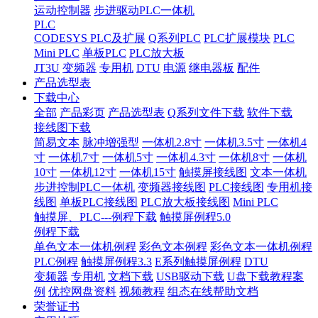
运动控制器
步进驱动PLC一体机
PLC
CODESYS PLC及扩展
Q系列PLC
PLC扩展模块
PLC
Mini PLC
单板PLC
PLC放大板
JT3U
变频器
专用机
DTU
电源
继电器板
配件
产品选型表
下载中心
全部
产品彩页
产品选型表
Q系列文件下载
软件下载
接线图下载
简易文本
脉冲增强型
一体机2.8寸
一体机3.5寸
一体机4
寸
一体机7寸
一体机5寸
一体机4.3寸
一体机8寸
一体机
10寸
一体机12寸
一体机15寸
触摸屏接线图
文本一体机
步进控制PLC一体机
变频器接线图
PLC接线图
专用机接
线图
单板PLC接线图
PLC放大板接线图
Mini PLC
触摸屏、PLC---例程下载
触摸屏例程5.0
例程下载
单色文本一体机例程
彩色文本例程
彩色文本一体机例程
PLC例程
触摸屏例程3.3
E系列触摸屏例程
DTU
变频器
专用机
文档下载
USB驱动下载
U盘下载教程案
例
优控网盘资料
视频教程
组态在线帮助文档
荣誉证书