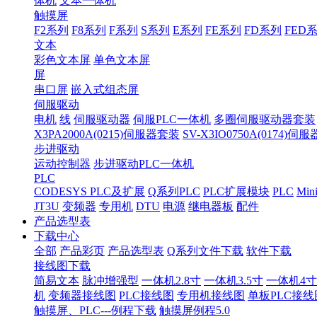
体机
文本一体机
触摸屏
F2系列
F8系列
F系列
S系列
E系列
FE系列
FD系列
FED
文本
彩色文本屏
单色文本屏
屏
串口屏
嵌入式组态屏
伺服驱动
电机
线
伺服驱动器
伺服PLC一体机
多圈伺服驱动器套装
X3PA2000A(0215)伺服器套装
SV-X3IO0750A(0174)伺
步进驱动
运动控制器
步进驱动PLC一体机
PLC
CODESYS PLC及扩展
Q系列PLC
PLC扩展模块
PLC
Min
JT3U
变频器
专用机
DTU
电源
继电器板
配件
产品选型表
下载中心
全部
产品彩页
产品选型表
Q系列文件下载
软件下载
接线图下载
简易文本
脉冲增强型
一体机2.8寸
一体机3.5寸
一体机4寸
机
变频器接线图
PLC接线图
专用机接线图
单板PLC接线
触摸屏、PLC---例程下载
触摸屏例程5.0