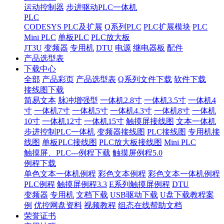
运动控制器
步进驱动PLC一体机
PLC
CODESYS PLC及扩展
Q系列PLC
PLC扩展模块
PLC
Mini PLC
单板PLC
PLC放大板
JT3U
变频器
专用机
DTU
电源
继电器板
配件
产品选型表
下载中心
全部
产品彩页
产品选型表
Q系列文件下载
软件下载
接线图下载
简易文本
脉冲增强型
一体机2.8寸
一体机3.5寸
一体机4
寸
一体机7寸
一体机5寸
一体机4.3寸
一体机8寸
一体机
10寸
一体机12寸
一体机15寸
触摸屏接线图
文本一体机
步进控制PLC一体机
变频器接线图
PLC接线图
专用机接
线图
单板PLC接线图
PLC放大板接线图
Mini PLC
触摸屏、PLC---例程下载
触摸屏例程5.0
例程下载
单色文本一体机例程
彩色文本例程
彩色文本一体机例程
PLC例程
触摸屏例程3.3
E系列触摸屏例程
DTU
变频器
专用机
文档下载
USB驱动下载
U盘下载教程案
例
优控网盘资料
视频教程
组态在线帮助文档
荣誉证书