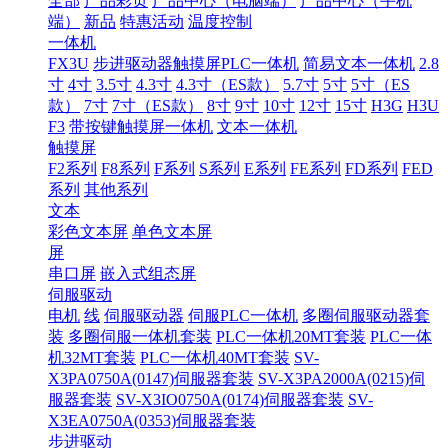
全部
产品彩页
产品中心（电脑端）
产品中心（手机
端）
新品
特惠活动
温度控制
一体机
FX3U
步进驱动器触摸屏PLC一体机
简易文本一体机
2.8
寸
4寸
3.5寸
4.3寸
4.3寸（ES款）
5.7寸
5寸
5寸（ES
款）
7寸
7寸（ES款）
8寸
9寸
10寸
12寸
15寸
H3G
H3U
F3
带按键触摸屏一体机
文本一体机
触摸屏
F2系列
F8系列
F系列
S系列
E系列
FE系列
FD系列
FED
系列
其他系列
文本
彩色文本屏
单色文本屏
屏
串口屏
嵌入式组态屏
伺服驱动
电机
线
伺服驱动器
伺服PLC一体机
多圈伺服驱动器套
装
多圈伺服一体机套装
PLC一体机20MT套装
PLC一体
机32MT套装
PLC一体机40MT套装
SV-
X3PA0750A(0147)伺服器套装
SV-X3PA2000A(0215)伺
服器套装
SV-X3IO0750A(0174)伺服器套装
SV-
X3EA0750A(0353)伺服器套装
步进驱动